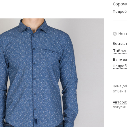
Сорочк
Подроб
Нет 
Беспла
Табли
Вы мож
Подроб
Цена де
от цен 
Авториз
покупки