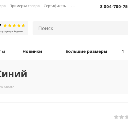
вара
Примерка товара
Сертификаты
...
8 804-700-75
ты
Новинки
Большие размеры
 Синий
ка Amato