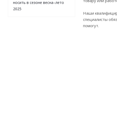
товару или работ
носить в сезоне весна–лето
2025
Наши квалифици
специалисты обя
помогут.