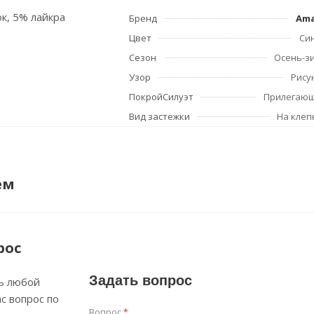
ок, 5% лайкра
Бренд
Am
Цвет
Си
Сезон
Осень-з
Узор
Рису
ПокройСилуэт
Прилегаю
Вид застежки
На клеп
ем
рос
Задать вопрос
ь любой
с вопрос по
Вопрос
*