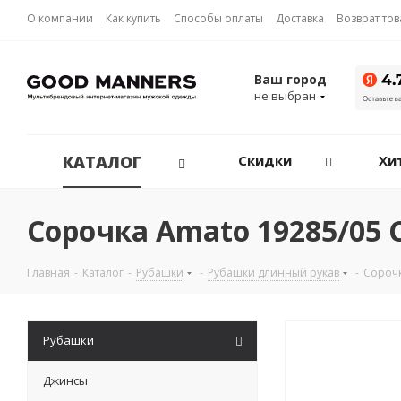
О компании
Как купить
Способы оплаты
Доставка
Возврат то
Ваш город
не выбран
КАТАЛОГ
Скидки
Хи
Сорочка Amato 19285/05
Главная
-
Каталог
-
Рубашки
-
Рубашки длинный рукав
-
Сороч
Рубашки
Джинсы