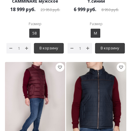
CAMMINARE мужское
т.синий
18 999
руб.
6 999
руб.
23 950
руб.
8 950
руб.
Размер
Размер
58
M
В корзину
В корзину