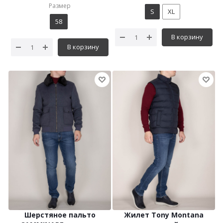
Размер
S
XL
58
В корзину
В корзину
Шерстяное пальто
Жилет Tony Montana