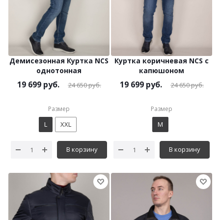
Демисезонная Куртка NCS
Куртка коричневая NCS с
однотонная
капюшоном
19 699
руб.
19 699
руб.
24 650
руб.
24 650
руб.
Размер
Размер
L
XXL
M
В корзину
В корзину