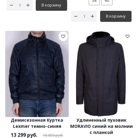
58
60
В корзину
В корзину
Демисезонная Куртка
Удлиненный пуховик
Lexmer темно-синяя
MORAVIO синий на молнии
с планкой
13 299
руб.
16 650
руб.