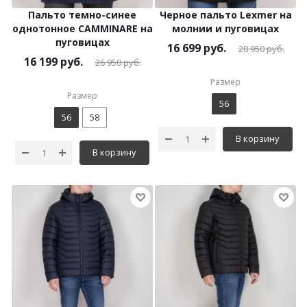
Пальто темно-синее
Черное пальто Lexmer на
однотонное CAMMINARE на
молнии и пуговицах
пуговицах
16 699
руб.
20 950
руб.
16 199
руб.
26 950
руб.
Размер
Размер
56
56
58
В корзину
В корзину