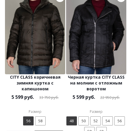
CITY CLASS коричневая
Черная куртка CITY CLASS
зимняя куртка с
на молнии с отложным
капюшоном
воротом
5 599
руб.
5 599
руб.
33 750
руб.
22 950
руб.
Размер
Размер
56
58
48
50
52
54
56