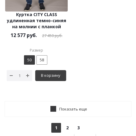
Куртка CITY CLASS
удлиненная темно-синяя
на молнии с планкой
12 577
руб.
27 450
руб.
Размер
50
58
В корзину
Показать еще
1
2
3