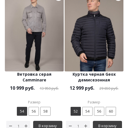
Ветровка серая
Куртка черная Geox
Camminare
демисезонная
10 999
руб.
12 999
руб.
13 950
руб.
29 650
руб.
Размер
Размер
54
56
58
52
54
56
60
В корзину
В корзину