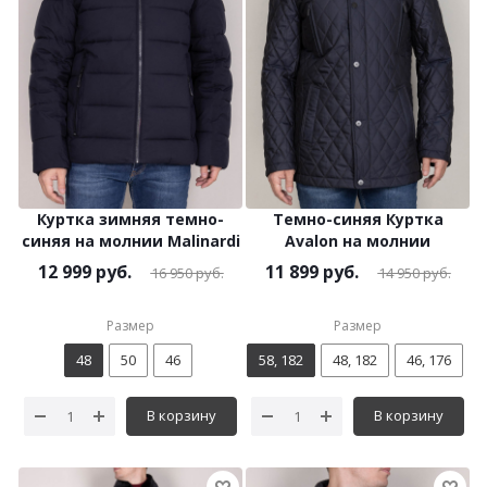
Куртка зимняя темно-
Темно-синяя Куртка
синяя на молнии Malinardi
Avalon на молнии
12 999
руб.
11 899
руб.
16 950
руб.
14 950
руб.
Размер
Размер
48
50
46
58, 182
48, 182
46, 176
В корзину
В корзину