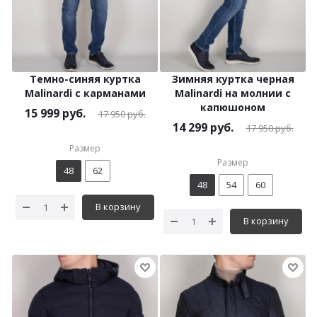
Темно-синяя куртка
Зимняя куртка черная
Malinardi с карманами
Malinardi на молнии с
капюшоном
15 999
руб.
17 950
руб.
14 299
руб.
17 950
руб.
Размер
Размер
48
62
48
54
60
В корзину
В корзину