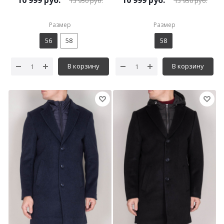
10 999
руб.
10 999
руб.
13 950
руб.
13 950
руб.
Размер
Размер
56
58
58
В корзину
В корзину