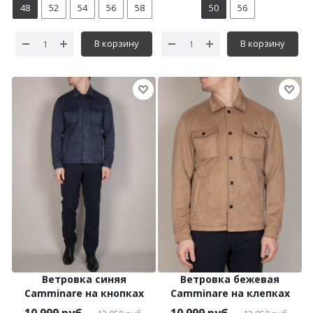
48
52
54
56
58
50
56
В корзину
В корзину
Ветровка синяя
Ветровка бежевая
Camminare на кнопках
Camminare на клепках