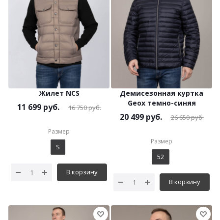
Жилет NCS
Демисезонная куртка
Geox темно-синяя
11 699
руб.
16 750
руб.
20 499
руб.
26 650
руб.
Размер
Размер
S
52
В корзину
В корзину