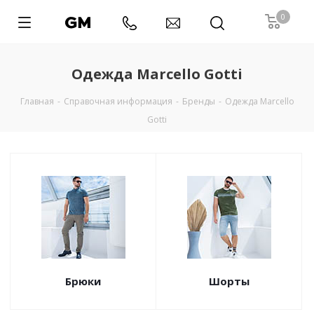
0
Одежда Marcello Gotti
Главная
-
Справочная информация
-
Бренды
-
Одежда Marcello
Gotti
Брюки
Шорты