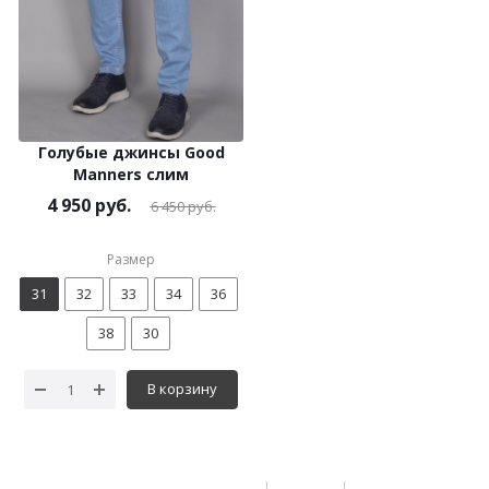
Голубые джинсы Good
Manners слим
4 950
руб.
6 450
руб.
Размер
31
32
33
34
36
38
30
В корзину