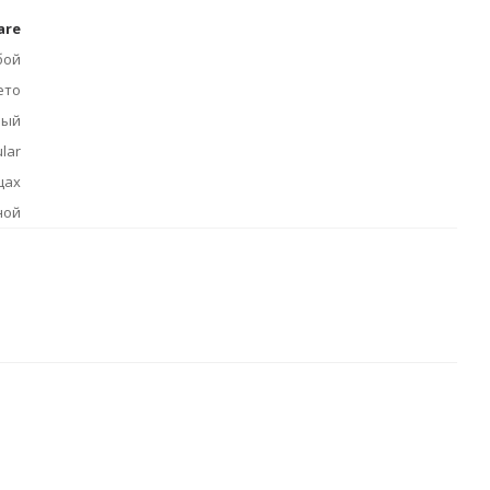
are
бой
ето
ный
lar
цах
ной