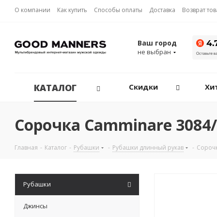
О компании
Как купить
Способы оплаты
Доставка
Возврат то
Ваш город
не выбран
КАТАЛОГ
Скидки
Хи
Сорочка Camminare 3084/
Главная
-
Каталог
-
Рубашки
-
Рубашки длинный рукав
-
Сороч
Рубашки
Джинсы