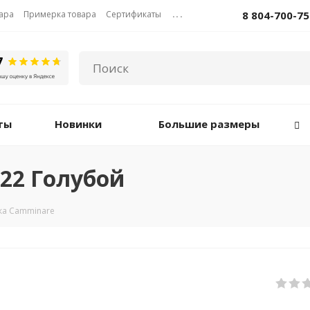
вара
Примерка товара
Сертификаты
...
8 804-700-75
ты
Новинки
Большие размеры
22 Голубой
ка Camminare