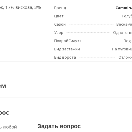
ок, 17% вискоза, 3%
Бренд
Cammin
Цвет
Голу
Сезон
Весна-л
Узор
Однотон
ПокройСилуэт
Regu
Вид застежки
На пугови
Вид ворота
Отлож
ем
рос
Задать вопрос
ь любой