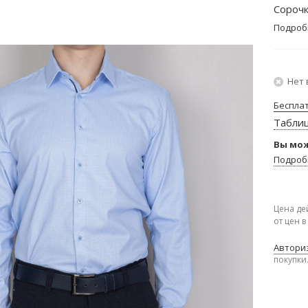
Сорочк
Подроб
Нет 
Беспла
Табли
Вы мож
Подроб
Цена де
от цен 
Авториз
покупки