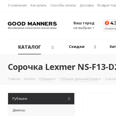
О компании
Как купить
Способы оплаты
Доставка
Возврат то
Ваш город
не выбран
КАТАЛОГ
Скидки
Хи
Сорочка Lexmer NS-F13-D
Главная
-
Каталог
-
Рубашки
-
Рубашки длинный рукав
-
Сорочк
Рубашки
Джинсы