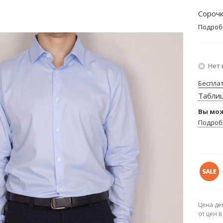
Сорочк
Подроб
Нет 
Беспла
Табли
Вы мож
Подроб
Цена де
от цен 