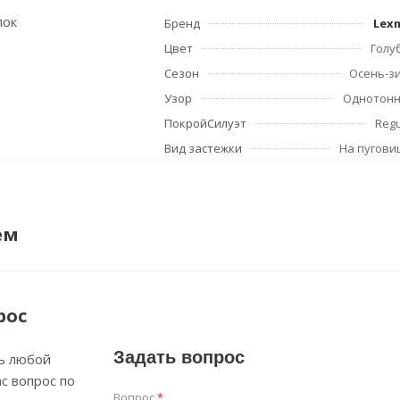
пок
Бренд
Lex
Цвет
Голу
Сезон
Осень-з
Узор
Однотон
ПокройСилуэт
Regu
Вид застежки
На пугови
ем
рос
Задать вопрос
ь любой
с вопрос по
Вопрос
*