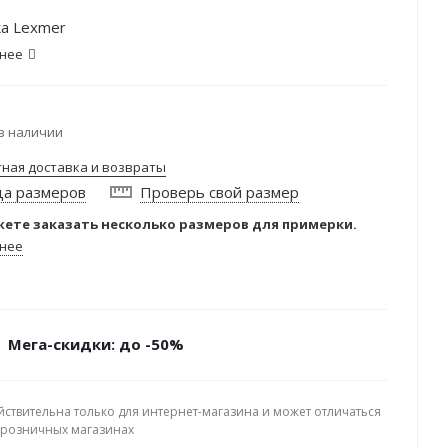
а Lexmer
нее
в наличии
тная доставка и возвраты
ца размеров
Проверь свой размер
ете заказать несколько размеров для примерки.
нее
Мега-скидки: до -50%
йствительна только для интернет-магазина и может отличаться
в розничных магазинах