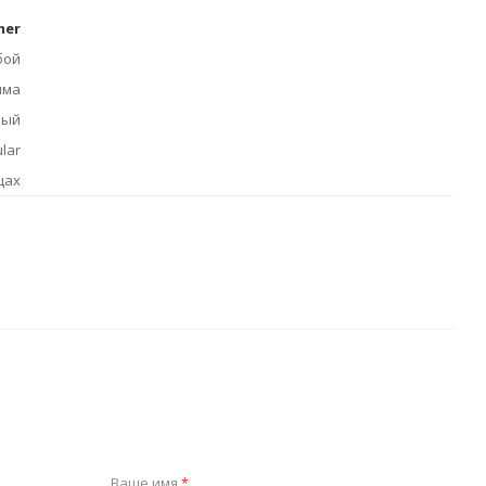
mer
бой
има
ный
lar
цах
Ваше имя
*