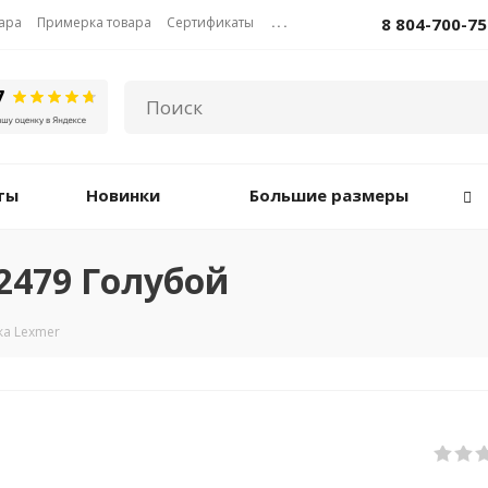
вара
Примерка товара
Сертификаты
...
8 804-700-75
ты
Новинки
Большие размеры
2479 Голубой
а Lexmer