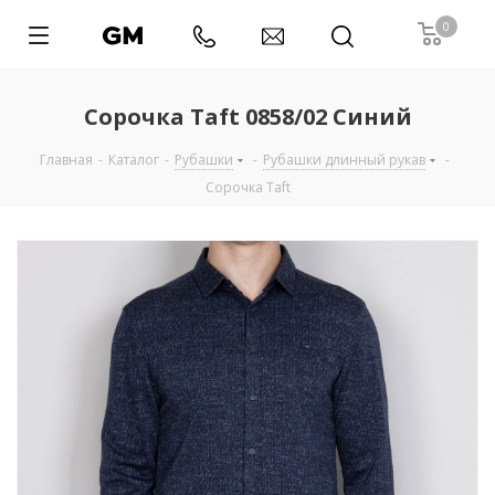
0
Сорочка Taft 0858/02 Синий
Главная
-
Каталог
-
Рубашки
-
Рубашки длинный рукав
-
Сорочка Taft