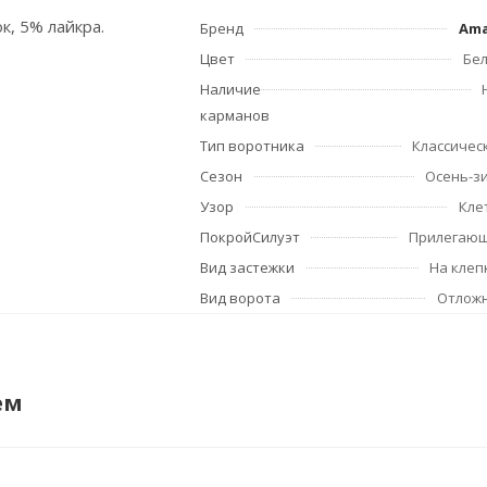
к, 5% лайкра.
Бренд
Am
Цвет
Бе
Наличие
карманов
Тип воротника
Классичес
Сезон
Осень-з
Узор
Кле
ПокройСилуэт
Прилегаю
Вид застежки
На клеп
Вид ворота
Отлож
ем