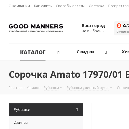
О компании
Как купить
Способы оплаты
Доставка
Возврат то
Ваш город
не выбран
КАТАЛОГ
Скидки
Хи
Сорочка Amato 17970/01
Главная
-
Каталог
-
Рубашки
-
Рубашки длинный рукав
-
Сороч
Рубашки
Джинсы