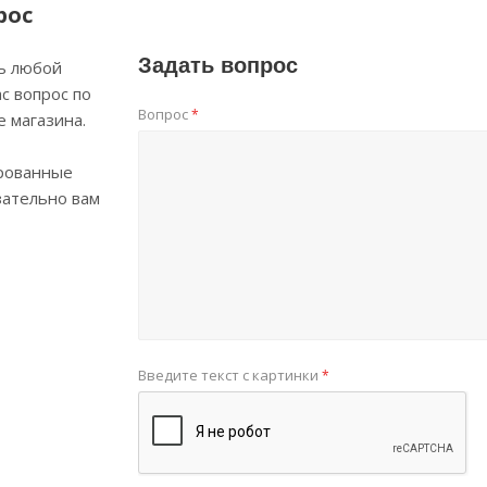
рос
Задать вопрос
ь любой
с вопрос по
Вопрос
*
е магазина.
рованные
зательно вам
Введите текст с картинки
*