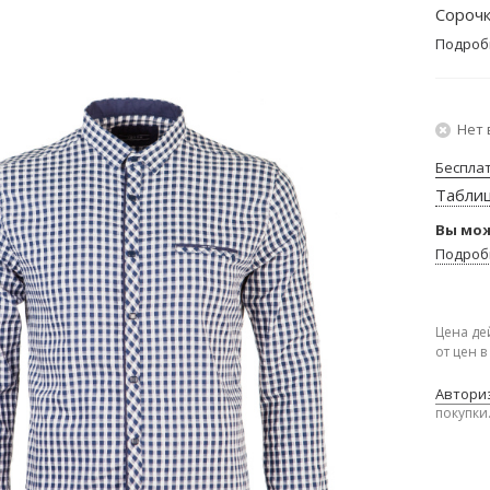
Сорочк
Подроб
Нет 
Беспла
Табли
Вы мож
Подроб
Цена де
от цен 
Авториз
покупки