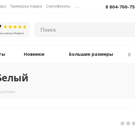
вара
Примерка товара
Сертификаты
...
8 804-700-75
ты
Новинки
Большие размеры
 Белый
ка Amato