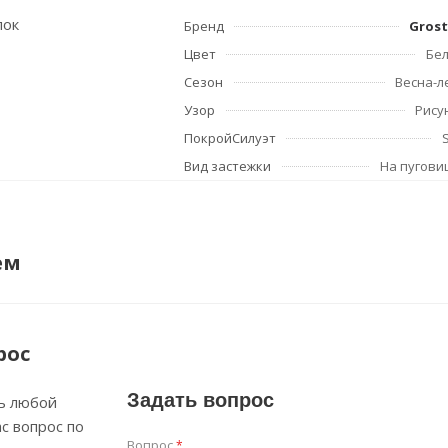
пок
Бренд
Grost
Цвет
Бе
Сезон
Весна-л
Узор
Рису
ПокройСилуэт
Вид застежки
На пугови
ем
рос
Задать вопрос
ь любой
с вопрос по
Вопрос
*