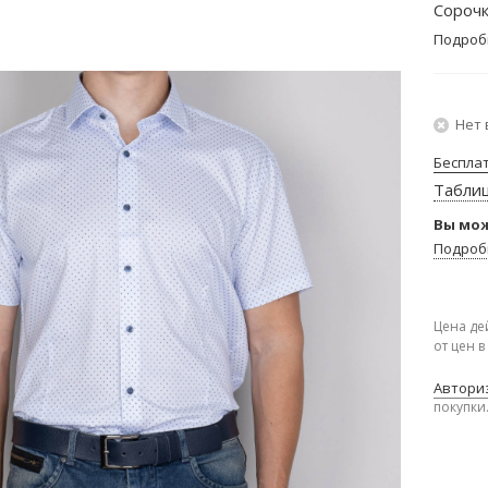
Сорочк
Подроб
Нет 
Беспла
Табли
Вы мож
Подроб
Цена де
от цен 
Авториз
покупки