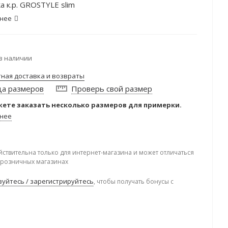
а к.р. GROSTYLE slim
нее
в наличии
тная доставка и возвраты
ца размеров
Проверь свой размер
ете заказать несколько размеров для примерки.
нее
йствительна только для интернет-магазина и может отличаться
в розничных магазинах
уйтесь / зарегистрируйтесь
, чтобы получать бонусы с
.