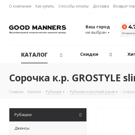
О компании
Как купить
Способы оплаты
Доставка
Возврат то
Ваш город
не выбран
КАТАЛОГ
Скидки
Хи
Сорочка к.р. GROSTYLE sl
Главная
-
Каталог
-
Рубашки
-
Рубашки короткий рукав
-
Сорочк
Рубашки
Джинсы