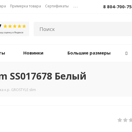
вара
Примерка товара
Сертификаты
...
8 804-700-75
ты
Новинки
Большие размеры
im SS017678 Белый
а к.р. GROSTYLE slim