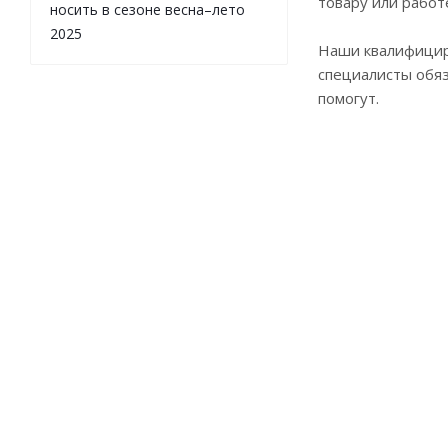
товару или работ
носить в сезоне весна–лето
2025
Наши квалифици
специалисты обя
помогут.