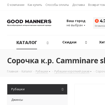
О компании
Как купить
Способы оплаты
Доставка
Возврат то
Ваш город
не выбран
КАТАЛОГ
Скидки
Хи
Сорочка к.р. Camminare s
Главная
-
Каталог
-
Рубашки
-
Рубашки короткий рукав
-
Сорочк
Рубашки
Джинсы