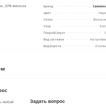
ок, 20% вискоза
Бренд
Cammin
Цвет
Чер
Сезон
Весна-л
Узор
Кле
ПокройСилуэт
Вид застежки
На пугови
Вид ворота
Отлож
ем
рос
Задать вопрос
ь любой