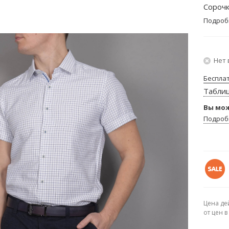
Сорочк
Подроб
Нет 
Беспла
Табли
Вы мож
Подроб
Цена де
от цен 