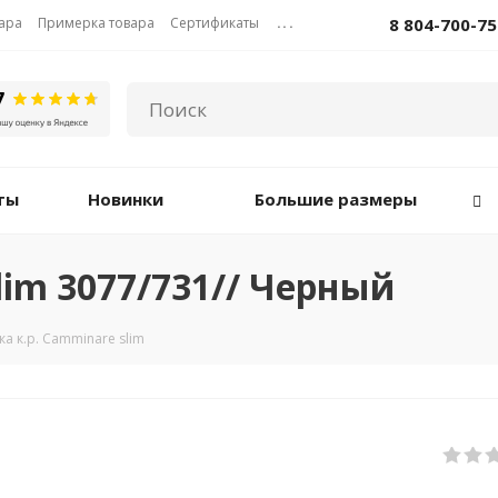
вара
Примерка товара
Сертификаты
...
8 804-700-75
ты
Новинки
Большие размеры
lim 3077/731// Черный
а к.р. Camminare slim