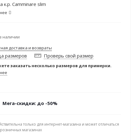
а к.р. Camminare slim
нее
в наличии
тная доставка и возвраты
ца размеров
Проверь свой размер
ете заказать несколько размеров для примерки.
нее
Мега-скидки: до -50%
йствительна только для интернет-магазина и может отличаться
в розничных магазинах