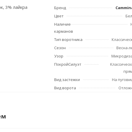
ок, 3% лайкра
Бренд
Cammin
Цвет
Бе
Наличие
карманов
Тип воротника
Классичес
Сезон
Весна-л
Узор
Микродиз
ПокройСилуэт
Классическ
пря
Вид застежки
На пугови
Вид ворота
Отлож
ем