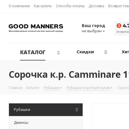
О компании
Как купить
Способы оплаты
Доставка
Возврат то
Ваш город
не выбран
КАТАЛОГ
Скидки
Хи
Сорочка к.р. Camminare 
Главная
-
Каталог
-
Рубашки
-
Рубашки короткий рукав
-
Сорочк
Рубашки
Джинсы