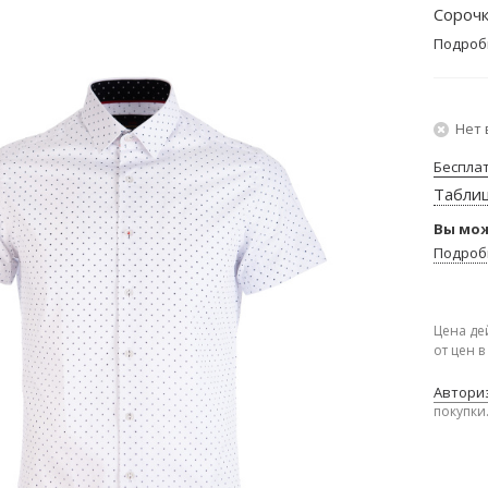
Сорочк
Подроб
Нет 
Беспла
Табли
Вы мож
Подроб
Цена де
от цен 
Авториз
покупки