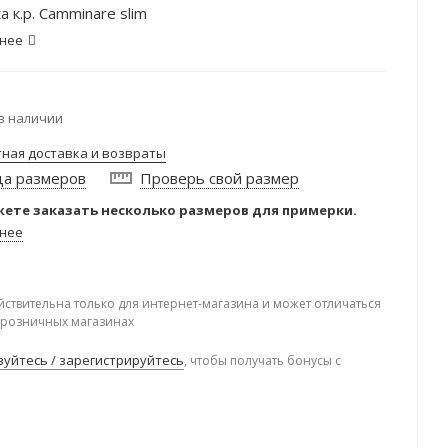
а к.р. Camminare slim
нее
в наличии
тная доставка и возвраты
ца размеров
Проверь свой размер
ете заказать несколько размеров для примерки.
нее
йствительна только для интернет-магазина и может отличаться
в розничных магазинах
уйтесь / зарегистрируйтесь
, чтобы получать бонусы с
.