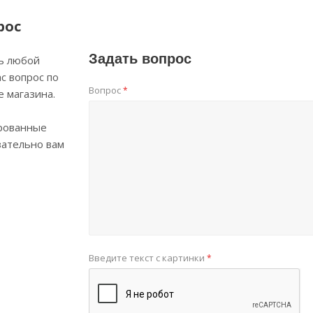
рос
Задать вопрос
ь любой
с вопрос по
Вопрос
*
е магазина.
рованные
зательно вам
Введите текст с картинки
*