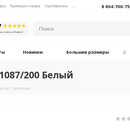
вара
Примерка товара
Сертификаты
...
8 804-700-75
ты
Новинки
Большие размеры
11087/200 Белый
а к.р. Camminare