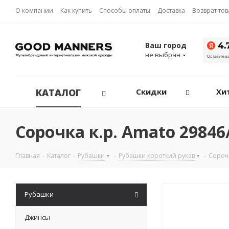
О компании
Как купить
Способы оплаты
Доставка
Возврат то
Ваш город
не выбран
КАТАЛОГ
Скидки
Хи
Сорочка к.р. Amato 2984
Главная
-
Каталог
-
Рубашки
-
Рубашки короткий рукав
-
Сорочк
Рубашки
Джинсы