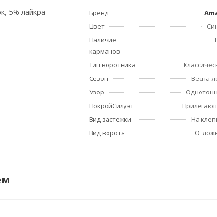
ок, 5% лайкра
Бренд
Am
Цвет
Си
Наличие
карманов
Тип воротника
Классичес
Сезон
Весна-л
Узор
Однотон
ПокройСилуэт
Прилегаю
Вид застежки
На клеп
Вид ворота
Отлож
ем