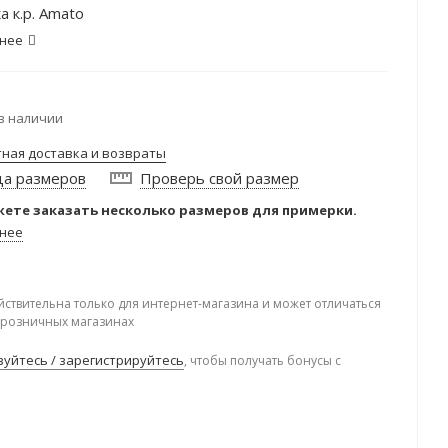
а к.р. Amato
нее
в наличии
тная доставка и возвраты
ца размеров
Проверь свой размер
ете заказать несколько размеров для примерки.
нее
йствительна только для интернет-магазина и может отличаться
в розничных магазинах
уйтесь / зарегистрируйтесь
, чтобы получать бонусы с
.