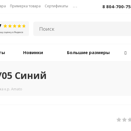
вара
Примерка товара
Сертификаты
...
8 804-700-75
ты
Новинки
Большие размеры
6/05 Синий
а к.р. Amato