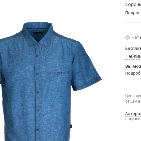
Сорочк
Подроб
Нет 
Беспла
Табли
Вы мож
Подроб
Цена де
от цен 
Авториз
покупки