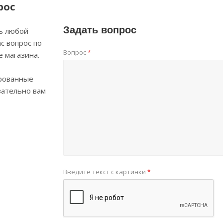
рос
Задать вопрос
ь любой
с вопрос по
Вопрос
*
е магазина.
рованные
зательно вам
Введите текст с картинки
*