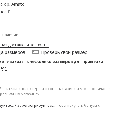
а к.р. Amato
нее
в наличии
тная доставка и возвраты
ца размеров
Проверь свой размер
ете заказать несколько размеров для примерки.
нее
йствительна только для интернет-магазина и может отличаться
в розничных магазинах
уйтесь / зарегистрируйтесь
, чтобы получать бонусы с
.