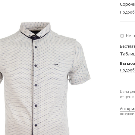
Сорочк
Подроб
Нет 
Беспла
Табли
Вы мож
Подроб
Цена де
от цен 
Авториз
покупки