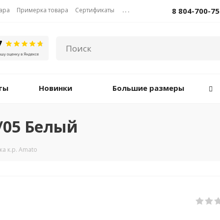
вара
Примерка товара
Сертификаты
...
8 804-700-75
ты
Новинки
Большие размеры
0/05 Белый
а к.р. Amato