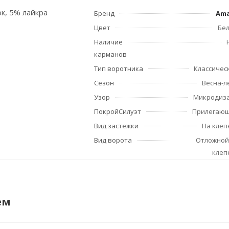
ок, 5% лайкра
Бренд
Am
Цвет
Бе
Наличие
карманов
Тип воротника
Классичес
Сезон
Весна-л
Узор
Микродиз
ПокройСилуэт
Прилегаю
Вид застежки
На клеп
Вид ворота
Отложной
клеп
ем