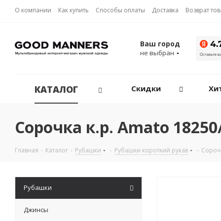
О компании
Как купить
Способы оплаты
Доставка
Возврат то
Ваш город
не выбран
КАТАЛОГ
Скидки
Хи
Сорочка к.р. Amato 1825
Главная
-
Каталог
-
Рубашки
-
Рубашки короткий рукав
-
Сорочк
Рубашки
Джинсы