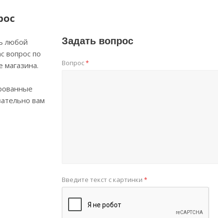
рос
Задать вопрос
ь любой
с вопрос по
Вопрос
*
е магазина.
рованные
зательно вам
Введите текст с картинки
*