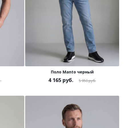
Поло Manto черный
4 165
руб.
.
5 950
руб.