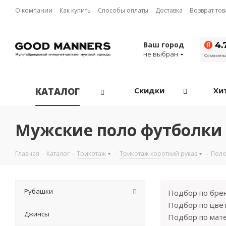
О компании
Как купить
Способы оплаты
Доставка
Возврат то
Ваш город
не выбран
КАТАЛОГ
Скидки
Хи
Мужские поло футболки
Главная
-
Каталог
-
Трикотаж
-
Трикотаж короткий рукав
-
Поло
Рубашки
Подбор по бре
Подбор по цвет
Джинсы
Подбор по мате