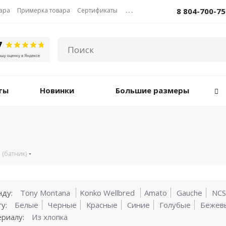
вара
Примерка товара
Сертификаты
...
8 804-700-75
ты
Новинки
Большие размеры
 (батник)
нду:
Tony Montana
Konko Wellbred
Amato
Gauche
NCS
у:
Белые
Черные
Красные
Синие
Голубые
Бежев
риалу:
Из хлопка