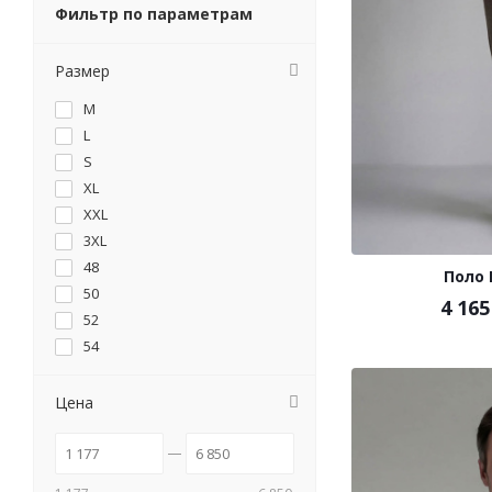
Фильтр по параметрам
Размер
M
L
S
XL
XXL
3XL
48
Поло
50
4 165
52
54
56
58
Цена
4XL
5XL
46