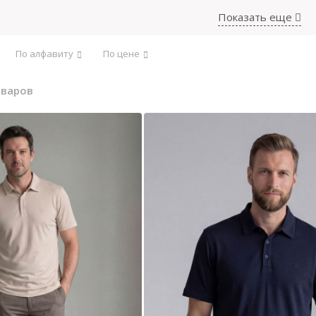
ане производителю:
Турция
Показать еще
родажа
По алфавиту
По цене
оваров