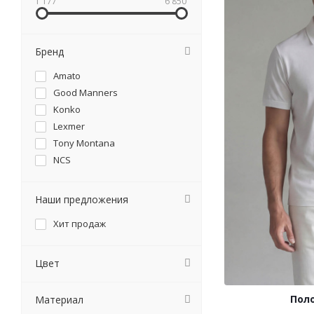
1 177
6 850
6XL
7XL
Бренд
Amato
Good Manners
Konko
Lexmer
Tony Montana
NCS
Наши предложения
Хит продаж
Цвет
Пол
Материал