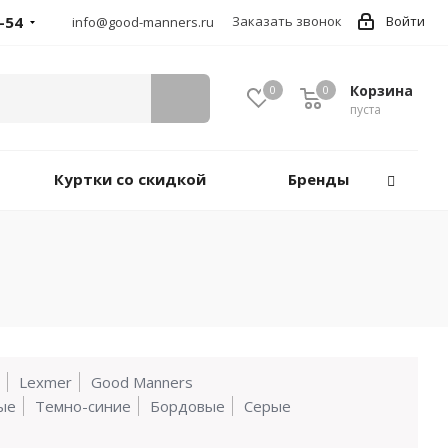
-54
Заказать звонок
Войти
info@good-manners.ru
Корзина
0
0
пуста
Куртки со скидкой
Бренды
Lexmer
Good Manners
ые
Темно-синие
Бордовые
Серые