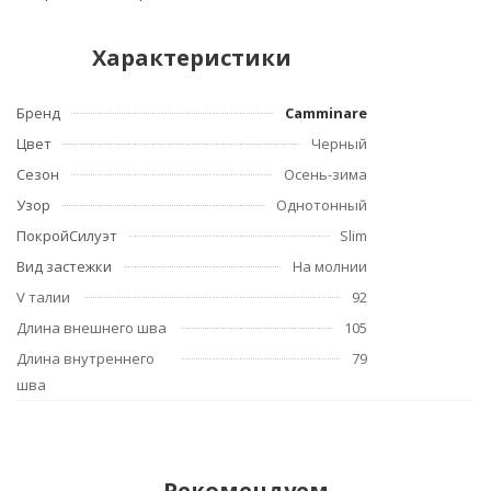
Характеристики
Бренд
Camminare
Цвет
Черный
Сезон
Осень-зима
Узор
Однотонный
ПокройСилуэт
Slim
Вид застежки
На молнии
V талии
92
Длина внешнего шва
105
Длина внутреннего
79
шва
Рекомендуем