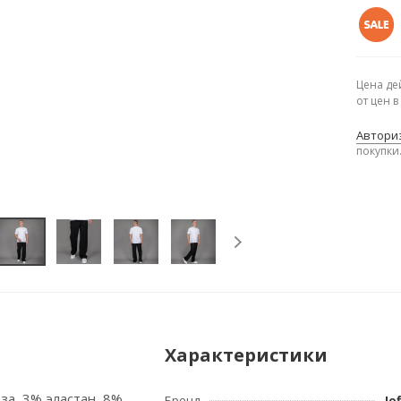
Цена де
от цен 
Авториз
покупки
Характеристики
за, 3% эластан, 8%
Бренд
Jo