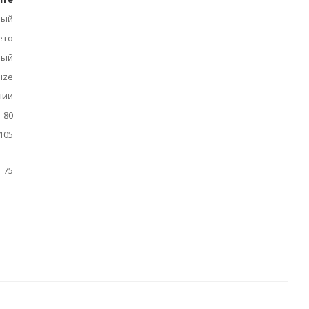
ный
ето
ный
ize
нии
80
105
75