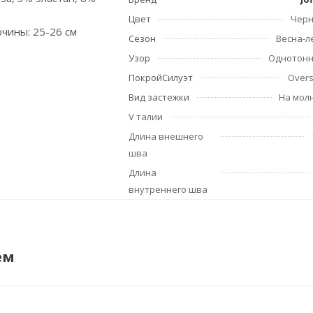
Цвет
Чер
чины: 25-26 см
Сезон
Весна-л
Узор
Однотон
ПокройСилуэт
Overs
Вид застежки
На мол
V талии
Длина внешнего
шва
Длина
внутреннего шва
ем