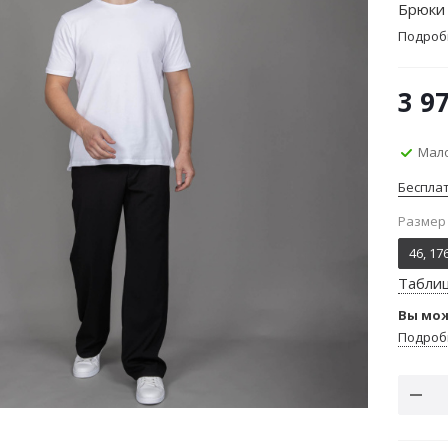
Брюки 
Подроб
3 9
Мало
Беспла
Размер
46, 17
Табли
Вы мож
Подроб