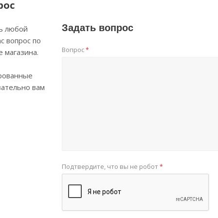
рос
Задать вопрос
ь любой
с вопрос по
Вопрос
*
е магазина.
рованные
зательно вам
Подтвердите, что вы не робот
*