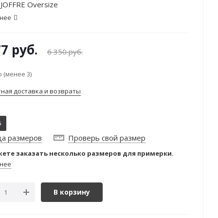
JOFFRE Oversize
нее
77
руб.
6 350
руб.
 (менее 3)
тная доставка и возвраты
6
ца размеров
Проверь свой размер
ете заказать несколько размеров для примерки.
нее
В корзину