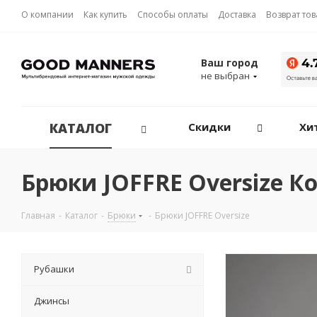
О компании
Как купить
Способы оплаты
Доставка
Возврат то
Ваш город
не выбран
КАТАЛОГ
Скидки
Хи
Брюки JOFFRE Oversize К
Главная
-
Каталог
-
Брюки
-
Брюки JOFFRE Oversize
Рубашки
Джинсы