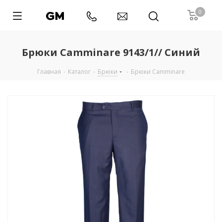
0
Брюки Camminare 9143/1// Синий
Главная
-
Каталог
-
Брюки
-
Брюки Camminare