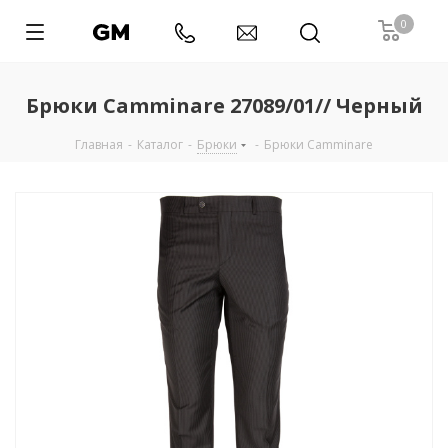
0
Брюки Camminare 27089/01// Черный
Главная
-
Каталог
-
Брюки
-
Брюки Camminare