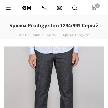
0
Брюки Prodigy slim 1294/993 Серый
Главная
-
Каталог
-
Брюки
-
Брюки Prodigy slim