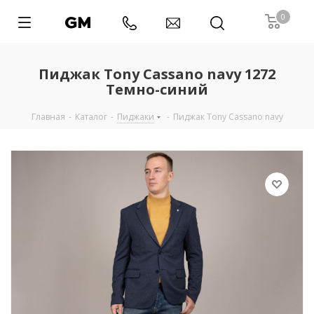
0
Пиджак Tony Cassano navy 1272
Темно-синий
Главная
-
Каталог
-
Пиджаки
-
Пиджак Tony Cassano navy