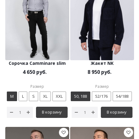
Сорочка Camminare slim
Жакет NK
4 650 руб.
8 950 руб.
Размер
Размер
M
L
S
XL
XXL
50, 188
52/176
54/188
В корзину
В корзину