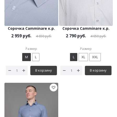
Сорочка Camminare к.р.
Сорочка Camminare к.р.
2 959
руб.
2 790
руб.
4 650
руб.
4 650
руб.
Размер
Размер
M
L
L
XL
XXL
В корзину
В корзину