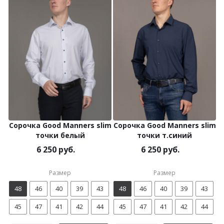
Сорочка Good Manners slim
Сорочка Good Manners slim
точки белый
точки т.синий
6 250 руб.
6 250 руб.
Размер
Размер
48
46
40
39
43
48
46
40
39
43
45
47
41
42
44
45
47
41
42
44