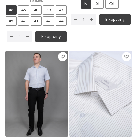
Размер
M
XL
XXL
48
46
40
39
43
В корзину
45
47
41
42
44
В корзину