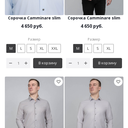
Сорочка Camminare slim
Сорочка Camminare slim
4 650 руб.
4 650 руб.
Размер
Размер
M
L
S
XL
XXL
M
L
S
XL
В корзину
В корзину