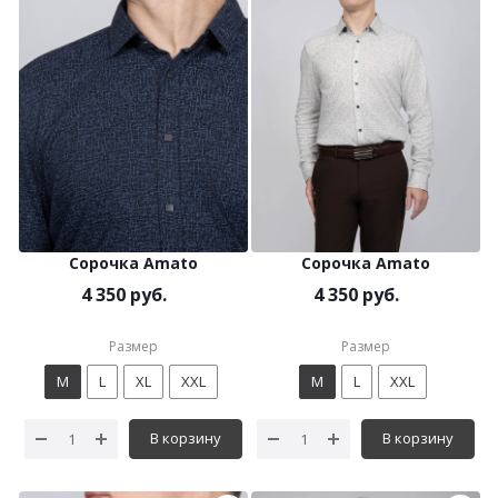
Сорочка Amato
Сорочка Amato
4 350 руб.
4 350 руб.
Размер
Размер
M
L
XL
XXL
M
L
XXL
В корзину
В корзину