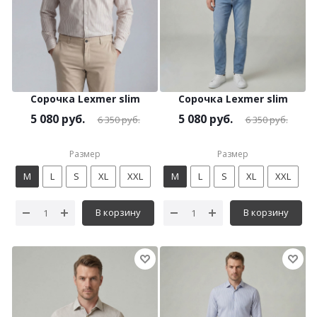
Сорочка Lexmer slim
Сорочка Lexmer slim
5 080
руб.
5 080
руб.
6 350
руб.
6 350
руб.
Размер
Размер
M
L
S
XL
XXL
M
L
S
XL
XXL
В корзину
В корзину