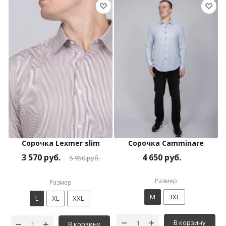
Сорочка Lexmer slim
Сорочка Camminare
3 570
руб.
4 650 руб.
5 950
руб.
Размер
Размер
M
3XL
L
XL
XXL
В корзину
В корзину