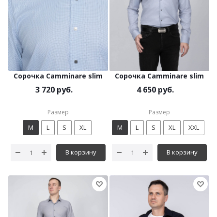
Сорочка Camminare slim
Сорочка Camminare slim
3 720 руб.
4 650 руб.
Размер
Размер
M
L
S
XL
M
L
S
XL
XXL
В корзину
В корзину