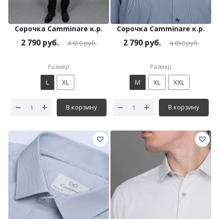
Сорочка Camminare к.р.
Сорочка Camminare к.р.
2 790
руб.
2 790
руб.
4 650
руб.
4 650
руб.
Размер
Размер
L
XL
M
XL
XXL
В корзину
В корзину