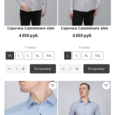
Сорочка Camminare slim
Сорочка Camminare slim
4 650 руб.
4 650 руб.
Размер
Размер
M
L
S
XL
XXL
L
S
XL
XXL
В корзину
В корзину