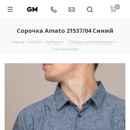
0
Сорочка Amato 21537/04 Синий
Главная
-
Каталог
-
Рубашки
-
Рубашки длинный рукав
-
Сорочка Amato