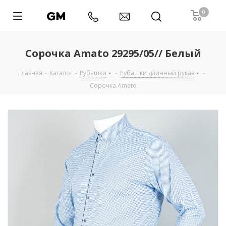
0
Сорочка Amato 29295/05// Белый
Главная
-
Каталог
-
Рубашки
-
Рубашки длинный рукав
-
Сорочка Amato