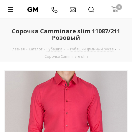
0
Сорочка Camminare slim 11087/211
Розовый
Главная
-
Каталог
-
Рубашки
-
Рубашки длинный рукав
-
Сорочка Camminare slim