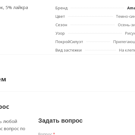
ок, 5% лайкра
Бренд
Am
Цвет
Темно-си
Сезон
Осень-з
Узор
Рису
ПокройСилуэт
Прилегаю
Вид застежки
На клеп
ем
рос
Задать вопрос
ь любой
с вопрос по
Вопрос
*