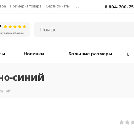
вара
Примерка товара
Сертификаты
...
8 804-700-75
ты
Новинки
Большие размеры
мно-синий
а Taft