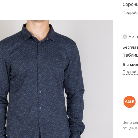
Сорочк
Подроб
Нет 
Беспла
Табли
Вы мож
Подроб
Цена де
от цен 