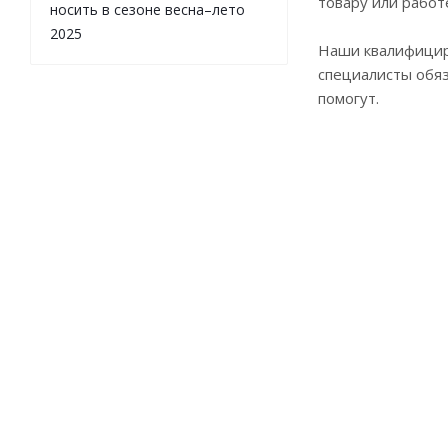
товару или работ
носить в сезоне весна–лето
2025
Наши квалифици
специалисты обя
помогут.