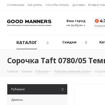
О компании
Как купить
Способы оплаты
Доставка
Возврат то
Ваш город
не выбран
КАТАЛОГ
Скидки
Хи
Сорочка Taft 0780/05 Те
Главная
-
Каталог
-
Рубашки
-
Рубашки длинный рукав
-
Сорочк
Рубашки
Джинсы