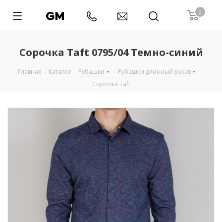
0
Сорочка Taft 0795/04 Темно-синий
Главная
-
Каталог
-
Рубашки
-
Рубашки длинный рукав
-
Сорочка Taft