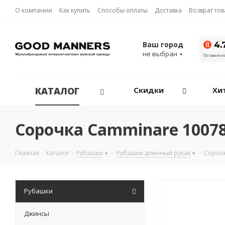
О компании
Как купить
Способы оплаты
Доставка
Возврат то
Ваш город
не выбран
КАТАЛОГ
Скидки
Хи
Сорочка Camminare 10078
Главная
-
Каталог
-
Рубашки
-
Рубашки длинный рукав
-
Сороч
Рубашки
Джинсы