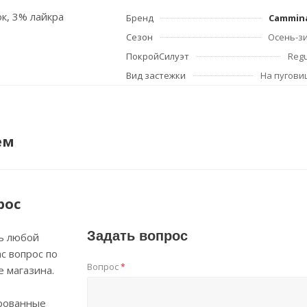
ок, 3% лайкра
Бренд
Cammin
Сезон
Осень-з
ПокройСилуэт
Regu
Вид застежки
На пугови
ем
рос
Задать вопрос
ь любой
с вопрос по
Вопрос
*
е магазина.
рованные