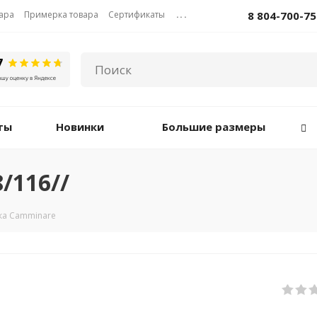
вара
Примерка товара
Сертификаты
...
8 804-700-75
ты
Новинки
Большие размеры
/116//
ка Camminare