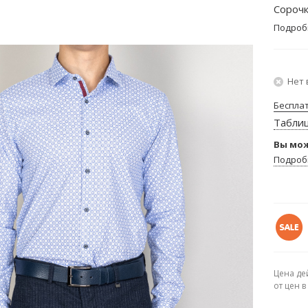
Сорочк
Подроб
Нет 
Беспла
Табли
Вы мож
Подроб
Цена де
от цен 