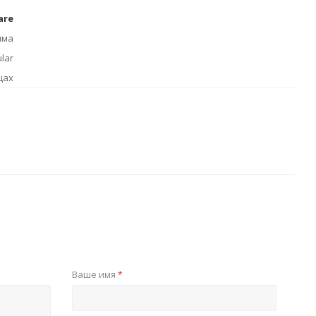
are
има
lar
цах
Ваше имя
*