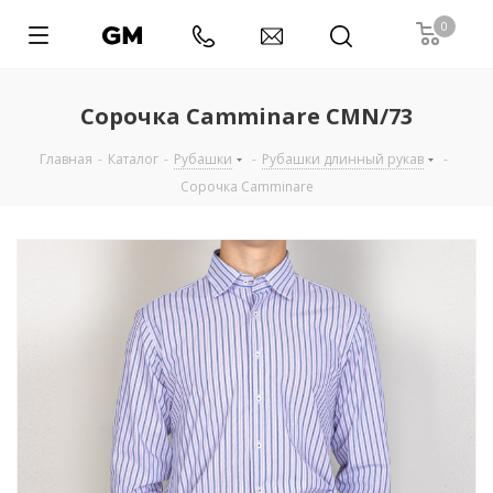
0
Сорочка Camminare CMN/73
Главная
-
Каталог
-
Рубашки
-
Рубашки длинный рукав
-
Сорочка Camminare