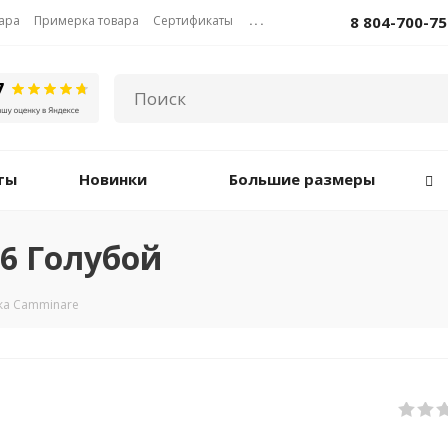
вара
Примерка товара
Сертификаты
...
8 804-700-75
ты
Новинки
Большие размеры
6 Голубой
ка Camminare