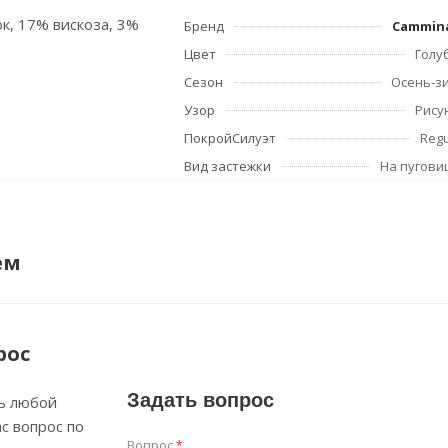
ок, 17% вискоза, 3%
Бренд
Cammin
Цвет
Голу
Сезон
Осень-з
Узор
Рису
ПокройСилуэт
Regu
Вид застежки
На пугови
ем
рос
Задать вопрос
ь любой
с вопрос по
Вопрос
*