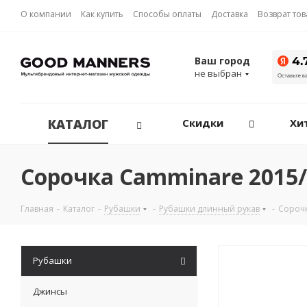
О компании
Как купить
Способы оплаты
Доставка
Возврат то
Ваш город
не выбран
КАТАЛОГ
Скидки
Хи
Сорочка Camminare 2015/
Главная
-
Каталог
-
Рубашки
-
Рубашки длинный рукав
-
Сороч
Рубашки
Джинсы