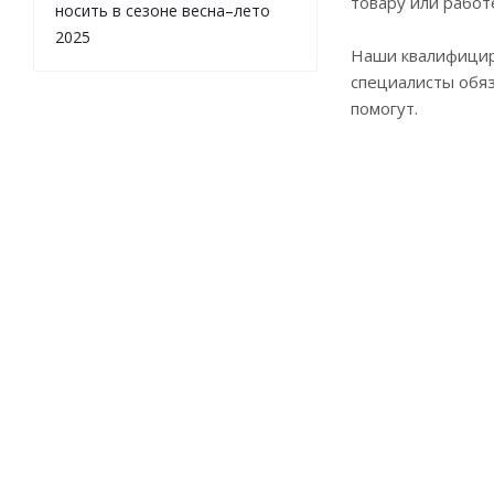
товару или работ
носить в сезоне весна–лето
2025
Наши квалифици
специалисты обя
помогут.