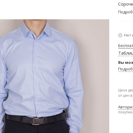
Сорочк
Подроб
Нет 
Беспла
Табли
Вы мож
Подроб
Цена де
от цен 
Авториз
покупки