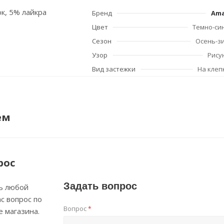
ок, 5% лайкра
Бренд
Am
Цвет
Темно-си
Сезон
Осень-з
Узор
Рису
Вид застежки
На клеп
ем
рос
Задать вопрос
ь любой
с вопрос по
Вопрос
*
е магазина.