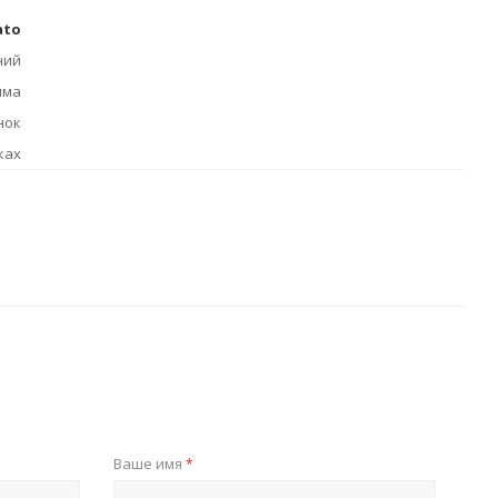
ato
ний
има
нок
ках
Ваше имя
*