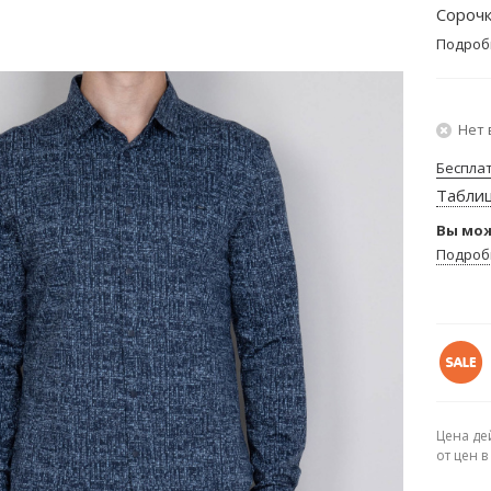
Сорочк
Подроб
Нет 
Беспла
Табли
Вы мож
Подроб
Цена де
от цен 