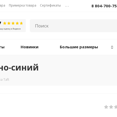
вара
Примерка товара
Сертификаты
...
8 804-700-75
ты
Новинки
Большие размеры
мно-синий
а Taft