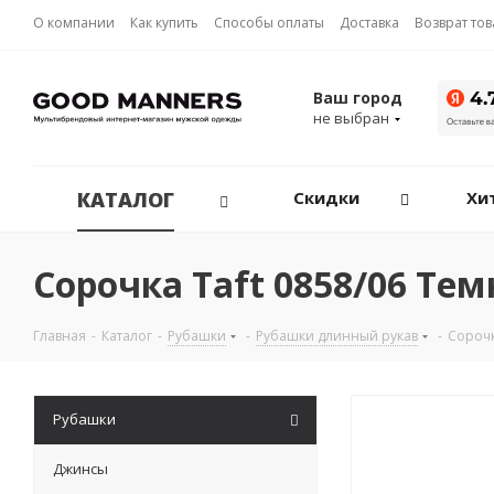
О компании
Как купить
Способы оплаты
Доставка
Возврат то
Ваш город
не выбран
КАТАЛОГ
Скидки
Хи
Сорочка Taft 0858/06 Те
Главная
-
Каталог
-
Рубашки
-
Рубашки длинный рукав
-
Сорочк
Рубашки
Джинсы