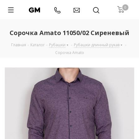
0
Сорочка Amato 11050/02 Сиреневый
Главная
-
Каталог
-
Рубашки
-
Рубашки длинный рукав
-
Сорочка Amato