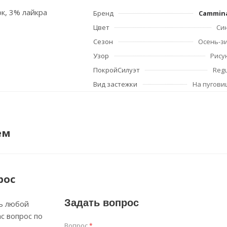
ок, 3% лайкра
Бренд
Cammin
Цвет
Си
Сезон
Осень-з
Узор
Рису
ПокройСилуэт
Regu
Вид застежки
На пугови
ем
рос
Задать вопрос
ь любой
с вопрос по
Вопрос
*