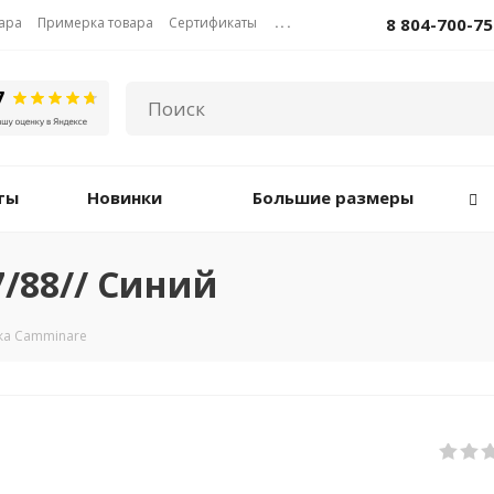
вара
Примерка товара
Сертификаты
...
8 804-700-75
ты
Новинки
Большие размеры
/88// Синий
ка Camminare