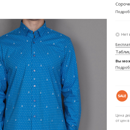
Сорочк
Подроб
Нет 
Беспла
Табли
Вы мож
Подроб
Цена де
от цен 