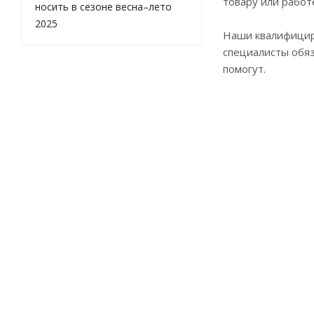
товару или работ
носить в сезоне весна–лето
2025
Наши квалифици
специалисты обя
помогут.