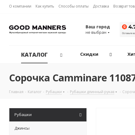
О компании
Как купить
Способы оплаты
Доставка
Возврат то
Ваш город
не выбран
КАТАЛОГ
Скидки
Хи
Сорочка Camminare 11087
Главная
-
Каталог
-
Рубашки
-
Рубашки длинный рукав
-
Сороч
Рубашки
Джинсы