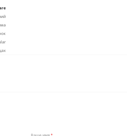
are
ний
има
нок
lar
цах
Ваше имя
*