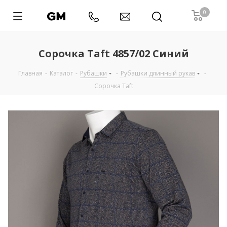
0
Сорочка Taft 4857/02 Синий
Главная
-
Каталог
-
Рубашки
-
Рубашки длинный рукав
-
Сорочка Taft