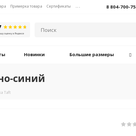
вара
Примерка товара
Сертификаты
...
8 804-700-75
ты
Новинки
Большие размеры
мно-синий
а Taft