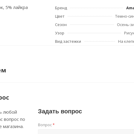
ок, 5% лайкра
Бренд
Am
Цвет
Темно-си
Сезон
Осень-з
Узор
Рису
Вид застежки
На клеп
ем
рос
Задать вопрос
ь любой
с вопрос по
Вопрос
*
е магазина.