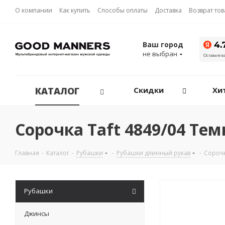
О компании
Как купить
Способы оплаты
Доставка
Возврат то
Ваш город
не выбран
КАТАЛОГ
Скидки
Хи
Сорочка Taft 4849/04 Те
Главная
-
Каталог
-
Рубашки
-
Рубашки длинный рукав
-
Сорочк
Рубашки
Джинсы