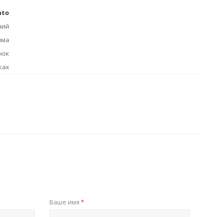
ato
ний
има
нок
ках
Ваше имя
*