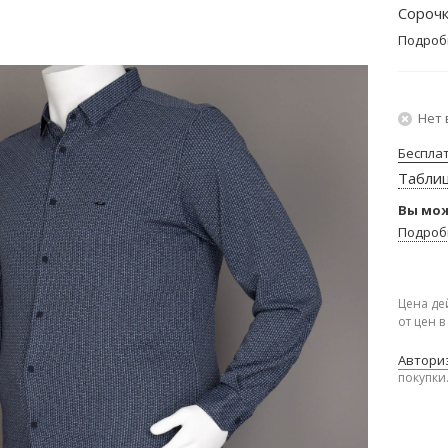
Сорочк
Подроб
Нет 
Беспла
Табли
Вы мож
Подроб
Цена де
от цен 
Авториз
покупки