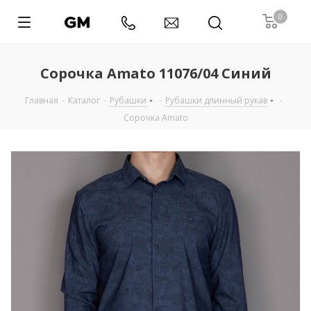
0
Сорочка Amato 11076/04 Синий
Главная
-
Каталог
-
Рубашки
-
Рубашки длинный рукав
-
Сорочка Amato