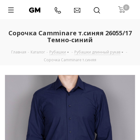
0
Сорочка Camminare т.синяя 26055/17
Темно-синий
Главная
-
Каталог
-
Рубашки
-
Рубашки длинный рукав
-
Сорочка Camminare т.синяя