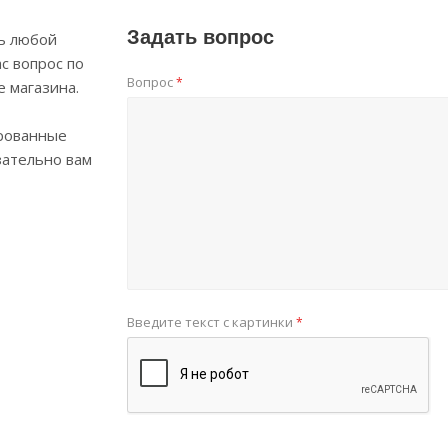
Задать вопрос
ь любой
с вопрос по
Вопрос
*
е магазина.
рованные
зательно вам
Введите текст с картинки
*