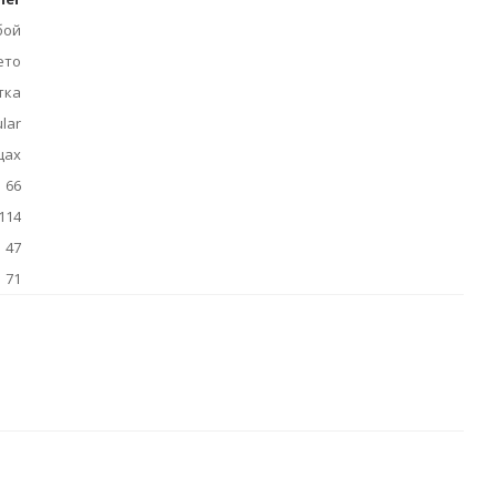
бой
ето
тка
lar
цах
66
114
47
71