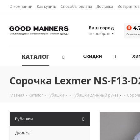
О компании
Как купить
Способы оплаты
Доставка
Возврат то
Ваш город
не выбран
КАТАЛОГ
Скидки
Хи
Сорочка Lexmer NS-F13-D
Главная
-
Каталог
-
Рубашки
-
Рубашки длинный рукав
-
Сорочк
Рубашки
Джинсы