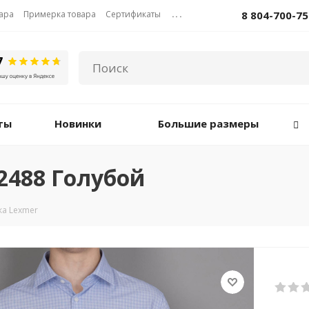
вара
Примерка товара
Сертификаты
...
8 804-700-75
ты
Новинки
Большие размеры
2488 Голубой
а Lexmer