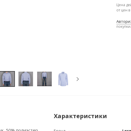
Цена де
от цен 
Авториз
покупки
Характеристики
ук, 50% полиэстер
Бренд
Lex