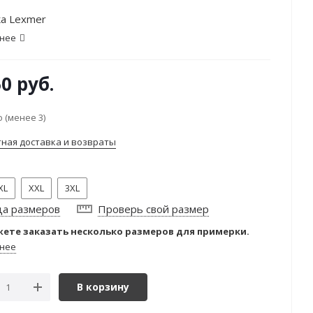
а Lexmer
нее
50
руб.
 (менее 3)
тная доставка и возвраты
XL
XXL
3XL
ца размеров
Проверь свой размер
ете заказать несколько размеров для примерки.
нее
В корзину