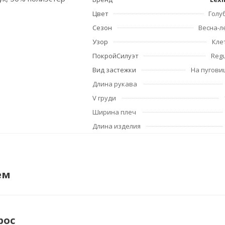
Цвет
Голу
Сезон
Весна-л
Узор
Кле
ПокройСилуэт
Regu
Вид застежки
На пугови
Длина рукава
V груди
Ширина плеч
Длина изделия
ем
рос