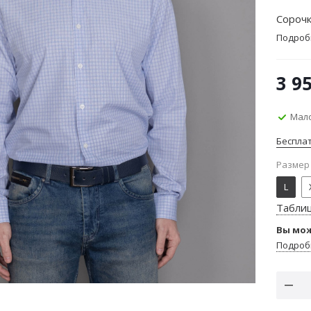
Сорочк
Подроб
3 9
Мало
Беспла
Размер
L
Табли
Вы мож
Подроб