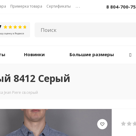
вара
Примерка товара
Сертификаты
...
8 804-700-75
ты
Новинки
Большие размеры
рый 8412 Серый
а Jean Piere св.серый