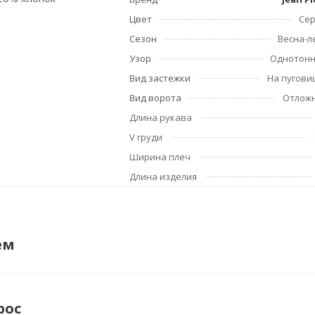
Цвет
Се
Сезон
Весна-л
Узор
Однотон
Вид застежки
На пугови
Вид ворота
Отлож
Длина рукава
V груди
Ширина плеч
Длина изделия
ем
рос