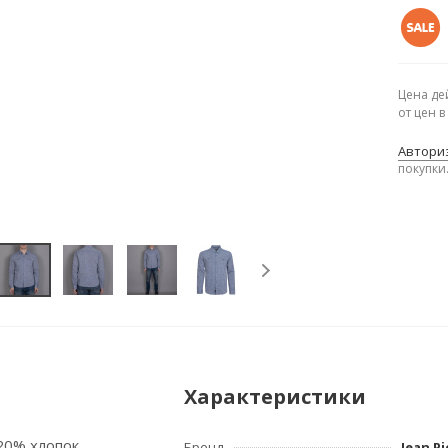
Цена де
от цен 
Авториз
покупки
Характеристики
 20% хлопок
Бренд
Jean Pi