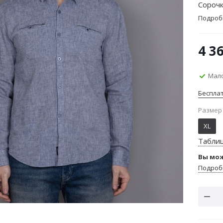
Сорочк
Подроб
4 3
Мало
Беспла
Размер
XL
Табли
Вы мож
Подроб