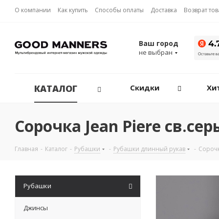
О компании
Как купить
Способы оплаты
Доставка
Возврат то
Ваш город
не выбран
КАТАЛОГ
Скидки
Хи
Сорочка Jean Piere св.се
Главная
-
Каталог
-
Рубашки
-
Рубашки длинный рукав
-
Сорочк
Рубашки
Джинсы