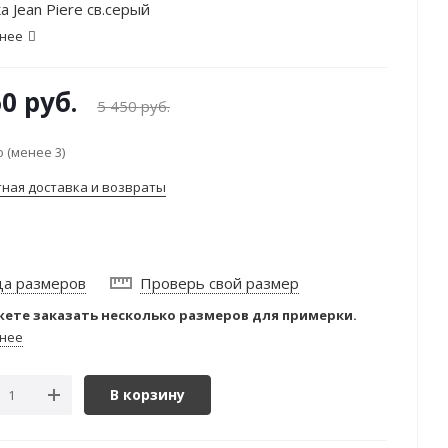
а Jean Piere св.серый
нее
60
руб.
5 450
руб.
 (менее 3)
тная доставка и возвраты
ца размеров
Проверь свой размер
ете заказать несколько размеров для примерки.
нее
В корзину