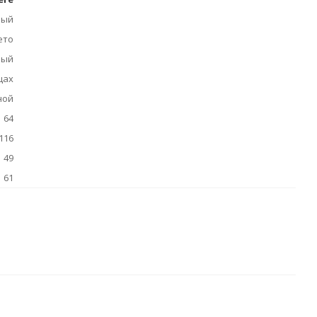
рый
ето
ный
цах
ной
64
116
49
61