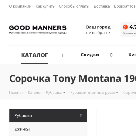
О компании
Как купить
Способы оплаты
Доставка
Возврат то
Ваш город
не выбран
КАТАЛОГ
Скидки
Хи
Сорочка Tony Montana 19
Главная
-
Каталог
-
Рубашки
-
Рубашки длинный рукав
-
Сорочк
Рубашки
Джинсы