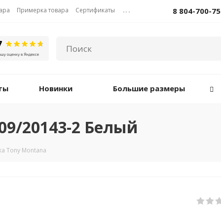
вара
Примерка товара
Сертификаты
...
8 804-700-75
ты
Новинки
Большие размеры
09/20143-2 Белый
а Tony Montana