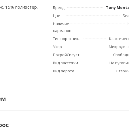
ок, 15% полиэстер.
Бренд
Tony Mont
Цвет
Бе
Наличие
карманов
Тип воротника
Классичес
Узор
Микродиз
ПокройСилуэт
Свобод
Вид застежки
На пугови
Вид ворота
Отлож
ем
рос