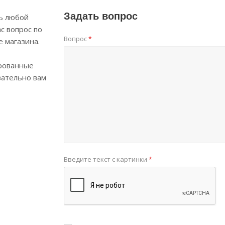
Задать вопрос
ь любой
с вопрос по
Вопрос
*
е магазина.
рованные
зательно вам
Введите текст с картинки
*