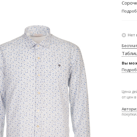
Сорочк
Подроб
Нет 
Беспла
Табли
Вы мож
Подроб
Цена де
от цен 
Авториз
покупки