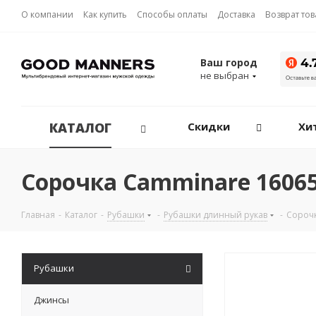
О компании
Как купить
Способы оплаты
Доставка
Возврат то
Ваш город
не выбран
КАТАЛОГ
Скидки
Хи
Сорочка Camminare 1606
Главная
-
Каталог
-
Рубашки
-
Рубашки длинный рукав
-
Сороч
Рубашки
Джинсы