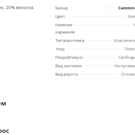
к, 20% вискоза.
Бренд
Cammin
Цвет
Бе
Наличие
карманов
Тип воротника
Классичес
Узор
Поло
ПокройСилуэт
Свобод
Вид застежки
На пугови
Вид ворота
Отлож
ем
рос