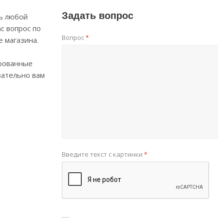
Задать вопрос
ь любой
с вопрос по
Вопрос
*
е магазина.
рованные
зательно вам
Введите текст с картинки
*