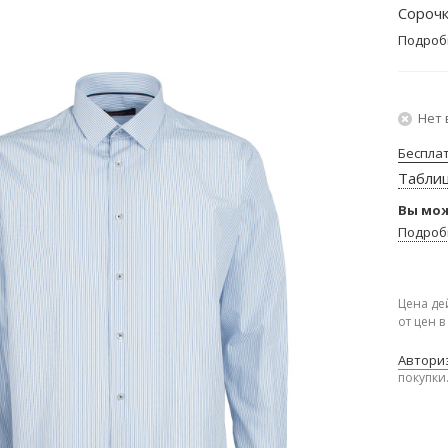
Сорочк
Подроб
Нет 
Беспла
Табли
Вы мож
Подроб
Цена де
от цен 
Авториз
покупки