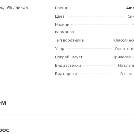
к, 5% лайкра.
Бренд
Am
Цвет
Си
Наличие
карманов
Тип воротника
Классичес
Узор
Однотон
ПокройСилуэт
Прилегаю
Вид застежки
На клеп
Вид ворота
Отлож
ем
рос