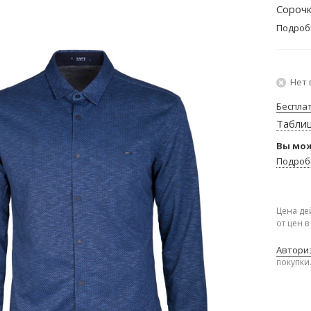
Сорочк
Подроб
Нет 
Беспла
Табли
Вы мож
Подроб
Цена де
от цен 
Авториз
покупки