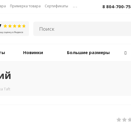
вара
Примерка товара
Сертификаты
...
8 804-700-75
ты
Новинки
Большие размеры
ний
а Taft