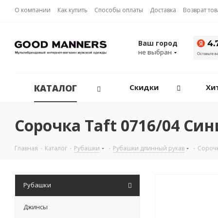
О компании
Как купить
Способы оплаты
Доставка
Возврат то
Ваш город
не выбран
КАТАЛОГ
Скидки
Хи
Сорочка Taft 0716/04 Си
Главная
-
Каталог
-
Рубашки
-
Рубашки длинный рукав
-
Сорочк
Рубашки
Джинсы