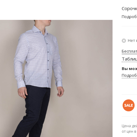
Сорочк
Подроб
Нет 
Беспла
Табли
Вы мож
Подроб
Цена де
от цен 