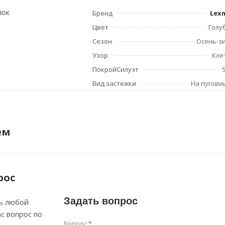
пок
Бренд
Lex
Цвет
Голу
Сезон
Осень-з
Узор
Кле
ПокройСилуэт
Вид застежки
На пугови
ем
рос
Задать вопрос
ь любой
с вопрос по
Вопрос
*