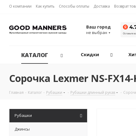
О компании
Как купить
Способы оплаты
Доставка
Возврат то
Ваш город
не выбран
КАТАЛОГ
Скидки
Хи
Сорочка Lexmer NS-FX14-
Главная
-
Каталог
-
Рубашки
-
Рубашки длинный рукав
-
Сорочк
Рубашки
Джинсы