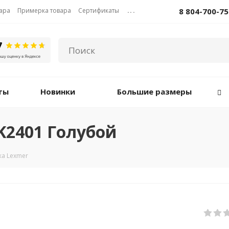
вара
Примерка товара
Сертификаты
...
8 804-700-75
ты
Новинки
Большие размеры
K2401 Голубой
а Lexmer