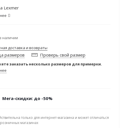
а Lexmer
нее
в наличии
тная доставка и возвраты
ца размеров
Проверь свой размер
ете заказать несколько размеров для примерки.
нее
Мега-скидки: до -50%
йствительна только для интернет-магазина и может отличаться
в розничных магазинах