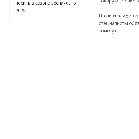
товару или работ
носить в сезоне весна–лето
2025
Наши квалифици
специалисты обя
помогут.