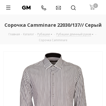
0
Сорочка Camminare 22030/137// Серый
Главная
-
Каталог
-
Рубашки
-
Рубашки длинный рукав
-
Сорочка Camminare