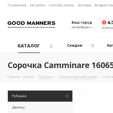
О компании
Как купить
Способы оплаты
Доставка
Возврат то
Ваш город
не выбран
КАТАЛОГ
Скидки
Хи
Сорочка Camminare 16065
Главная
-
Каталог
-
Рубашки
-
Рубашки длинный рукав
-
Сороч
Рубашки
Джинсы