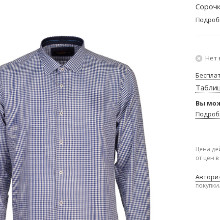
Сорочк
Подроб
Нет 
Беспла
Табли
Вы мож
Подроб
Цена де
от цен 
Авториз
покупки