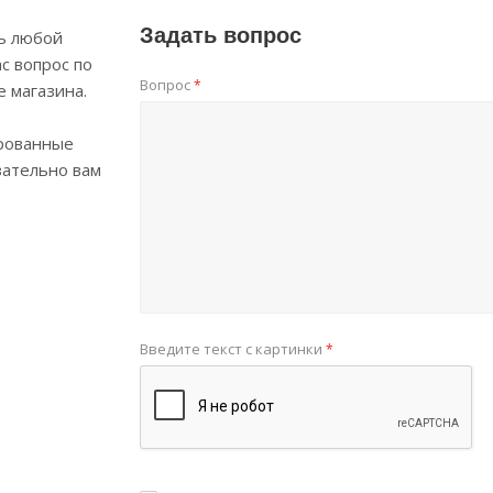
Задать вопрос
ь любой
с вопрос по
Вопрос
*
е магазина.
рованные
зательно вам
Введите текст с картинки
*