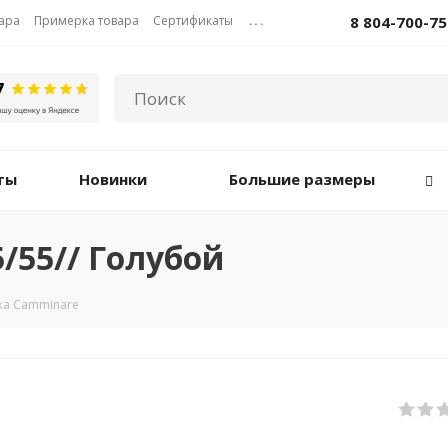
вара
Примерка товара
Сертификаты
...
8 804-700-75
ты
Новинки
Большие размеры
/55// Голубой
ка Camminare