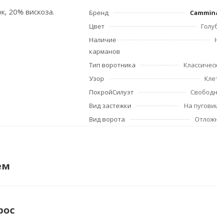
к, 20% вискоза.
Бренд
Cammin
Цвет
Голу
Наличие
карманов
Тип воротника
Классичес
Узор
Кле
ПокройСилуэт
Свобод
Вид застежки
На пугови
Вид ворота
Отлож
ем
рос