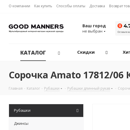
О компании
Как купить
Способы оплаты
Доставка
Возврат то
Ваш город
не выбран
КАТАЛОГ
Скидки
Хи
Сорочка Amato 17812/06
Главная
-
Каталог
-
Рубашки
-
Рубашки длинный рукав
-
Сороч
Рубашки
Джинсы