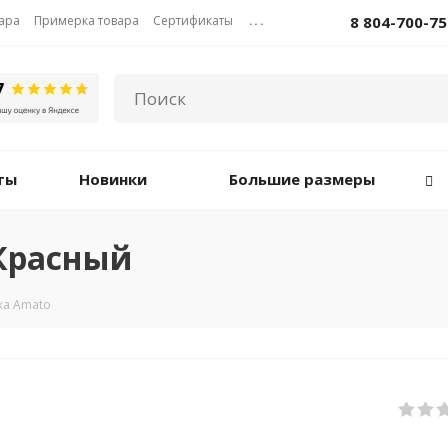
вара
Примерка товара
Сертификаты
...
8 804-700-75
ты
Новинки
Большие размеры
 Красный
ка Amato