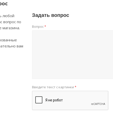
рос
Задать вопрос
ь любой
с вопрос по
Вопрос
*
е магазина.
рованные
зательно вам
Введите текст с картинки
*