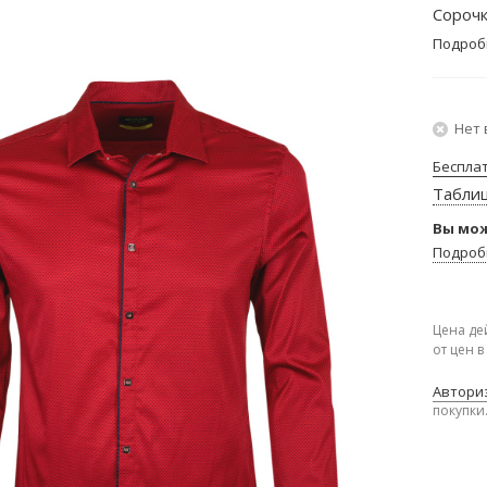
Сорочк
Подроб
Нет 
Беспла
Табли
Вы мож
Подроб
Цена де
от цен 
Авториз
покупки