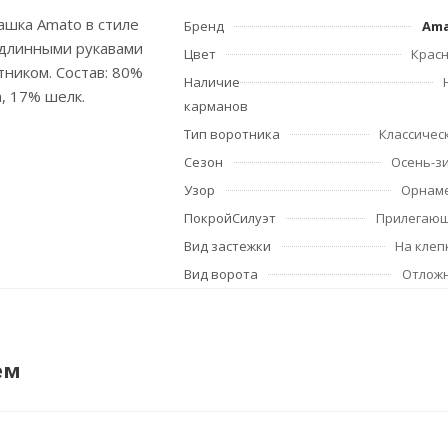
ашка Amato в стиле
Бренд
Am
, длинными рукавами
Цвет
Крас
ником. Состав: 80%
Наличие
а, 17% шелк.
карманов
Тип воротника
Классичес
Сезон
Осень-з
Узор
Орнам
ПокройСилуэт
Прилегаю
Вид застежки
На клеп
Вид ворота
Отлож
ем