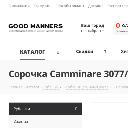
О компании
Как купить
Способы оплаты
Доставка
Возврат то
Ваш город
не выбран
КАТАЛОГ
Скидки
Хи
Сорочка Camminare 3077/
Главная
-
Каталог
-
Рубашки
-
Рубашки длинный рукав
-
Сороч
Рубашки
Джинсы