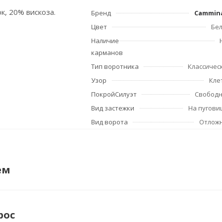
к, 20% вискоза.
Бренд
Cammin
Цвет
Бе
Наличие
карманов
Тип воротника
Классичес
Узор
Кле
ПокройСилуэт
Свобод
Вид застежки
На пугови
Вид ворота
Отлож
ем
рос