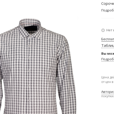
Сорочк
Подроб
Нет 
Беспла
Табли
Вы мож
Подроб
Цена де
от цен 
Авториз
покупки