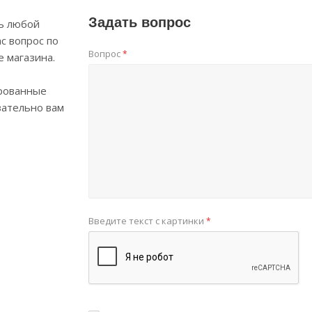
Задать вопрос
ь любой
с вопрос по
Вопрос
*
е магазина.
рованные
зательно вам
Введите текст с картинки
*