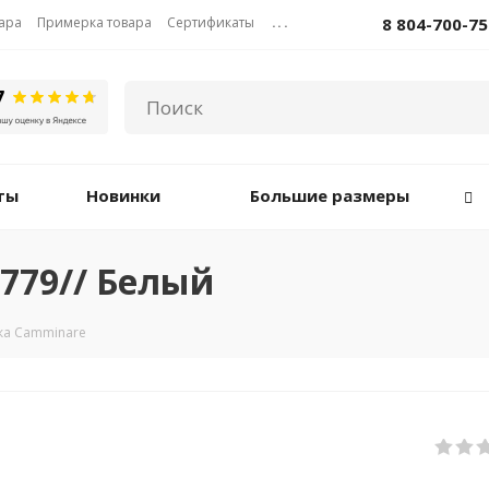
вара
Примерка товара
Сертификаты
...
8 804-700-75
ты
Новинки
Большие размеры
779// Белый
ка Camminare