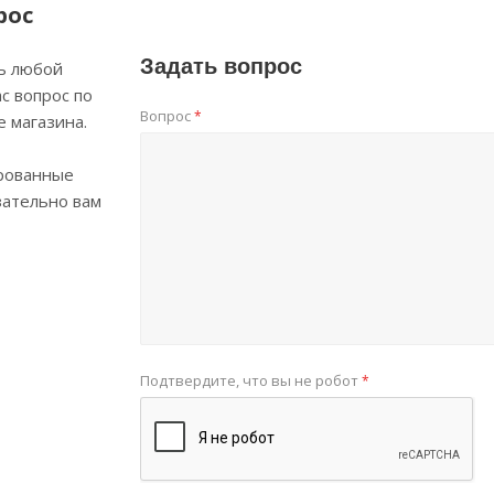
рос
Задать вопрос
ь любой
с вопрос по
Вопрос
*
е магазина.
рованные
зательно вам
Подтвердите, что вы не робот
*