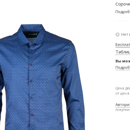
Сорочк
Подроб
Нет 
Беспла
Табли
Вы мож
Подроб
Цена де
от цен 
Авториз
покупки