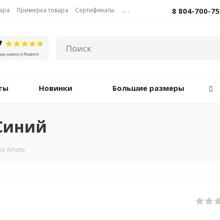
вара
Примерка товара
Сертификаты
...
8 804-700-75
ты
Новинки
Большие размеры
 Синий
ка Amato