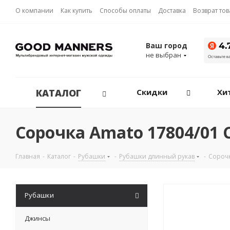
О компании
Как купить
Способы оплаты
Доставка
Возврат то
Ваш город
не выбран
КАТАЛОГ
Скидки
Хи
Сорочка Amato 17804/01
Главная
-
Каталог
-
Рубашки
-
Рубашки длинный рукав
-
Сороч
Рубашки
Джинсы