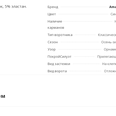
к, 5% эластан.
Бренд
Am
Цвет
Си
Наличие
карманов
Тип воротника
Классичес
Сезон
Осень-з
Узор
Орнам
ПокройСилуэт
Прилегаю
Вид застежки
На клеп
Вид ворота
Отлож
ем