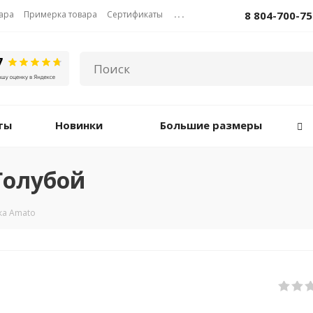
вара
Примерка товара
Сертификаты
...
8 804-700-75
ты
Новинки
Большие размеры
Голубой
ка Amato