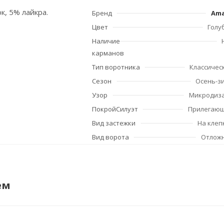
к, 5% лайкра.
Бренд
Am
Цвет
Голу
Наличие
карманов
Тип воротника
Классичес
Сезон
Осень-з
Узор
Микродиз
ПокройСилуэт
Прилегаю
Вид застежки
На клеп
Вид ворота
Отлож
ем