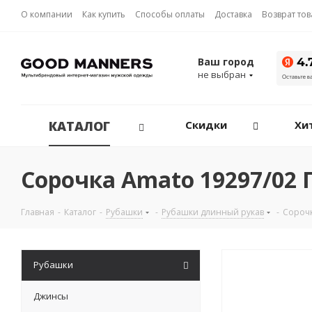
О компании
Как купить
Способы оплаты
Доставка
Возврат то
Ваш город
не выбран
КАТАЛОГ
Скидки
Хи
Сорочка Amato 19297/02 
Главная
-
Каталог
-
Рубашки
-
Рубашки длинный рукав
-
Сороч
Рубашки
Джинсы