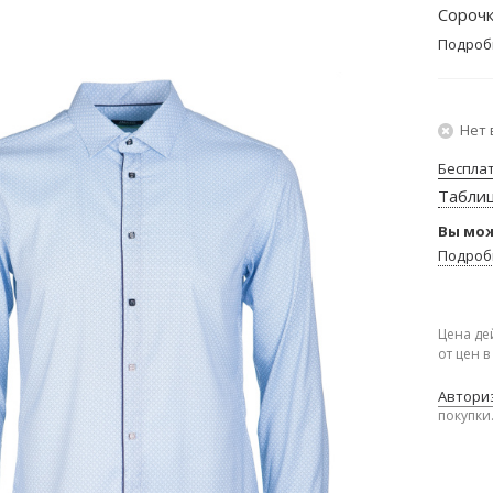
Сорочк
Подроб
Нет 
Беспла
Табли
Вы мож
Подроб
Цена де
от цен 
Авториз
покупки