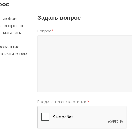
рос
Задать вопрос
ь любой
с вопрос по
Вопрос
*
е магазина.
рованные
зательно вам
Введите текст с картинки
*