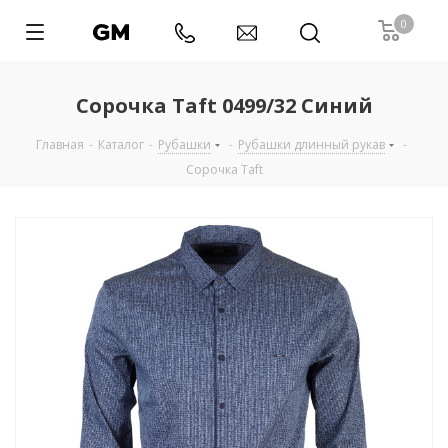
0
Сорочка Taft 0499/32 Синий
Главная
-
Каталог
-
Рубашки
-
Рубашки длинный рукав
-
Сорочка Taft