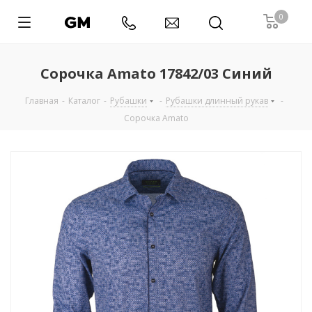
0
Сорочка Amato 17842/03 Синий
Главная
-
Каталог
-
Рубашки
-
Рубашки длинный рукав
-
Сорочка Amato